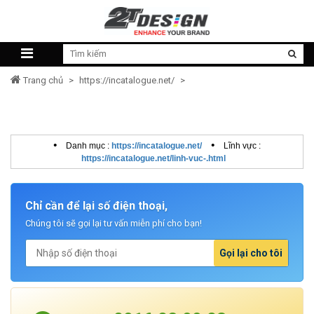
Trang chủ
>
https://incatalogue.net/
>
•
•
Danh mục :
https://incatalogue.net/
Lĩnh vực :
https://incatalogue.net/linh-vuc-.html
Chỉ cần để lại số điện thoại,
Chúng tôi sẽ gọi lại tư vấn miễn phí cho bạn!
Gọi lại cho tôi