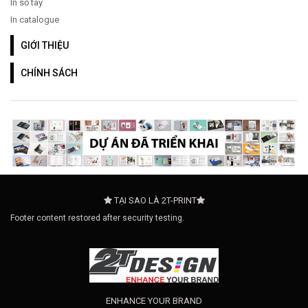
In sổ tay
In catalogue
GIỚI THIỆU
CHÍNH SÁCH
TẠI SAO LÀ 2T-PRINT
Footer content restored after security testing.
ENHANCE YOUR BRAND