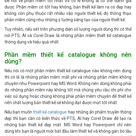
Để nói về phần mềm tốt nhất thì có lẽ không ai có thể đánh giá
được. Phần mềm có tốt hay không, bản thiết kế làm ra có đẹp hay
không còn phụ thuộc rất nhiều vào người thiết kế, độ thông thạo
phần mềm cũng như những ý tưởng sáng tạo của người thiết kế.
Tuy nhiên, nếu xét trên phương diện số lượng người dùng thì có thể
nói PTS, AI và Corel Draw là những phần mềm thiết kế catalogue
thông dụng và hiệu quả nhất.
Phần mềm thiết kế catalogue không nên
dùng?
Nếu nói có một phần mềm thiết kế catalogue nào không nên dùng
thì có lẽ là những phần mềm mất phí và những phần mềm không
chuyên như Powerpoint hay MS Word. Không nên dùng không phải
do những phần mềm này không tốt mà chúng yêu cầu chi phí cho
việc sử dụng hoặc chúng không phải phần mềm chuyên để thiết kế
nên chất lượng bản thiết kế sẽ không đạt được mứt tốt nhất.
Nếu bạn muốn
thiết kế catalogue
hay những ấn phẩm truyền thông
đẹp thì bạn cần có kiến thức về PTS, AI hay Corel Draw để tạo ra
những bản thiết kế đẹp mắt. MS Word hay Powerpoint chỉ nên
dùng khi bạn là người mới bắt đầu làm thiết kế và không gắn bó lâu