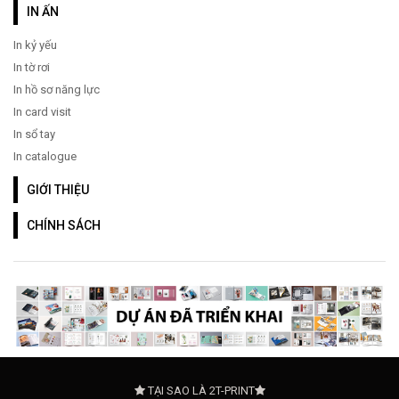
IN ẤN
In kỷ yếu
In tờ rơi
In hồ sơ năng lực
In card visit
In sổ tay
In catalogue
GIỚI THIỆU
CHÍNH SÁCH
TẠI SAO LÀ 2T-PRINT