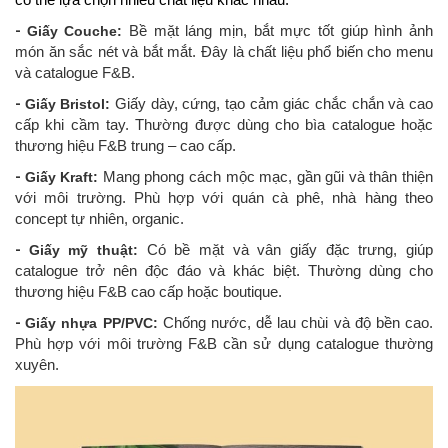
có thể lựa chọn nhiều chất liệu khác nhau.
-
Giấy Couche:
Bề mặt láng mịn, bắt mực tốt giúp hình ảnh
món ăn sắc nét và bắt mắt. Đây là chất liệu phổ biến cho menu
và catalogue F&B.
-
Giấy Bristol:
Giấy dày, cứng, tạo cảm giác chắc chắn và cao
cấp khi cầm tay. Thường được dùng cho bìa catalogue hoặc
thương hiệu F&B trung – cao cấp.
-
Giấy Kraft:
Mang phong cách mộc mạc, gần gũi và thân thiện
với môi trường. Phù hợp với quán cà phê, nhà hàng theo
concept tự nhiên, organic.
-
Giấy mỹ thuật:
Có bề mặt và vân giấy đặc trưng, giúp
catalogue trở nên độc đáo và khác biệt. Thường dùng cho
thương hiệu F&B cao cấp hoặc boutique.
-
Giấy nhựa PP/PVC:
Chống nước, dễ lau chùi và độ bền cao.
Phù hợp với môi trường F&B cần sử dụng catalogue thường
xuyên.