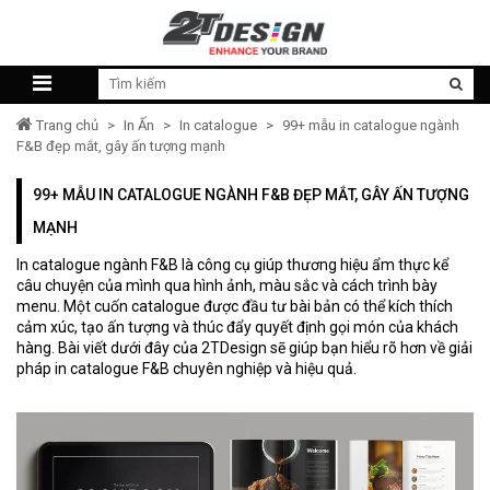
Trang chủ
>
In Ấn
>
In catalogue
>
99+ mẫu in catalogue ngành
F&B đẹp mắt, gây ấn tượng mạnh
99+ MẪU IN CATALOGUE NGÀNH F&B ĐẸP MẮT, GÂY ẤN TƯỢNG
MẠNH
In catalogue ngành F&B là công cụ giúp thương hiệu ẩm thực kể
câu chuyện của mình qua hình ảnh, màu sắc và cách trình bày
menu. Một cuốn catalogue được đầu tư bài bản có thể kích thích
cảm xúc, tạo ấn tượng và thúc đẩy quyết định gọi món của khách
hàng. Bài viết dưới đây của 2TDesign sẽ giúp bạn hiểu rõ hơn về giải
pháp in catalogue F&B chuyên nghiệp và hiệu quả.