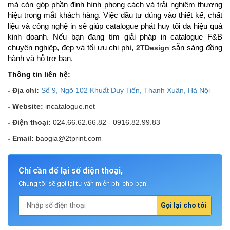
mà còn góp phần định hình phong cách và trải nghiệm thương
hiệu trong mắt khách hàng. Việc đầu tư đúng vào thiết kế, chất
liệu và công nghệ in sẽ giúp catalogue phát huy tối đa hiệu quả
kinh doanh. Nếu bạn đang tìm giải pháp in catalogue F&B
chuyên nghiệp, đẹp và tối ưu chi phí,
2TDesign
sẵn sàng đồng
hành và hỗ trợ bạn.
Thông tin liên hệ:
- Địa chỉ:
Số 9, Ngõ 102 Khuất Duy Tiến, Thanh Xuân, Hà Nội
-
Website:
incatalogue.net
-
Điện thoại:
024.66.62.66.82 - 0916.82.99.83
-
Email:
baogia@2tprint.com
Chỉ cần để lại số điện thoại,
Chúng tôi sẽ gọi lại tư vấn miễn phí cho bạn!
Gọi lại cho tôi