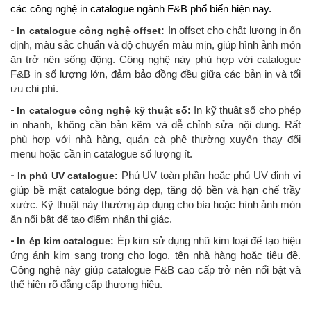
các công nghệ in catalogue ngành F&B phổ biến hiện nay.
-
In catalogue công nghệ offset:
In offset cho chất lượng in ổn
định, màu sắc chuẩn và độ chuyển màu mịn, giúp hình ảnh món
ăn trở nên sống động. Công nghệ này phù hợp với catalogue
F&B in số lượng lớn, đảm bảo đồng đều giữa các bản in và tối
ưu chi phí.
-
In catalogue công nghệ kỹ thuật số:
In kỹ thuật số cho phép
in nhanh, không cần bản kẽm và dễ chỉnh sửa nội dung. Rất
phù hợp với nhà hàng, quán cà phê thường xuyên thay đổi
menu hoặc cần in catalogue số lượng ít.
-
In phủ UV catalogue:
Phủ UV toàn phần hoặc phủ UV định vị
giúp bề mặt catalogue bóng đẹp, tăng độ bền và hạn chế trầy
xước. Kỹ thuật này thường áp dụng cho bìa hoặc hình ảnh món
ăn nổi bật để tạo điểm nhấn thị giác.
-
In ép kim catalogue:
Ép kim sử dụng nhũ kim loại để tạo hiệu
ứng ánh kim sang trọng cho logo, tên nhà hàng hoặc tiêu đề.
Công nghệ này giúp catalogue F&B cao cấp trở nên nổi bật và
thể hiện rõ đẳng cấp thương hiệu.