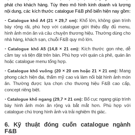
phát cho khách hàng. Tùy theo mô hình kinh doanh và lượng
nội dung, các kích thước catalogue F&B phổ biến hiện nay gồm:
-
Catalogue khổ A4 (21 × 29,7 cm):
Khổ lớn, không gian trình
bày rộng rãi, phù hợp với catalogue giới thiệu đầy đủ menu,
hình ảnh món ăn và câu chuyện thương hiệu. Thường dùng cho
nhà hàng, khách sạn, chuỗi F&B quy mô lớn.
-
Catalogue khổ A5 (14,8 × 21 cm):
Kích thước gọn nhẹ, dễ
cầm tay và tiện đặt trên bàn. Phù hợp với quán cà phê, quán ăn
hoặc catalogue menu tổng hợp.
-
Catalogue khổ vuông (20 × 20 cm hoặc 21 × 21 cm):
Mang
phong cách hiện đại, thẩm mỹ cao và làm nổi bật hình ảnh món
ăn. Thường được lựa chọn cho thương hiệu F&B cao cấp,
concept riêng biệt.
-
Catalogue khổ ngang (29,7 × 21 cm):
Bố cục ngang giúp trình
bày hình ảnh món ăn rộng và bắt mắt hơn. Phù hợp với
catalogue chú trọng hình ảnh và trải nghiệm thị giác.
6. Kỹ thuật đóng cuốn catalogue ngành
F&B