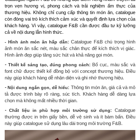
trọn vẹn hương vị, phong cách và trải nghiệm ẩm thực của
thương hiệu. Không chỉ cung cấp thông tin món ăn, catalogue
còn đóng vai trò kích thích cảm xúc và quyết định lựa chọn của
khách hàng. Vì vậy, catalogue F&B cần được đầu tư kỹ lưỡng
cả về nội dung lẫn hình thức.
- Hình ảnh món ăn hấp dẫn:
Catalogue F&B chú trọng hình
ảnh món ăn sắc nét, màu sắc chân thực để kích thích vị giác.
Hình ảnh đẹp giúp tăng sức hút và khả năng gọi món.
-
Thiết kế sáng tạo, đúng phong cách:
Bố cục, màu sắc và
font chữ được thiết kế đồng bộ với concept thương hiệu. Điều
này giúp khách hàng dễ nhận diện và ghi nhớ thương hiệu.
-
Nội dung ngắn gọn, dễ hiểu:
Thông tin món ăn, giá cả và mô
tả được trình bày rõ ràng, súc tích. Khách hàng dễ dàng lựa
chọn mà không mất nhiều thời gian.
-
Chất liệu in phù hợp môi trường sử dụng:
Catalogue
thường được in trên giấy bền, dễ vệ sinh và ít bám bẩn. Điều
này giúp catalogue sử dụng lâu dài trong môi trường F&B.