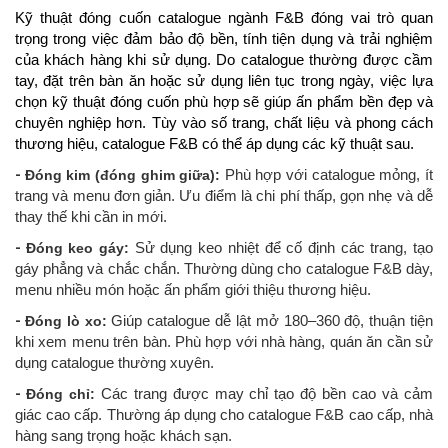
Kỹ thuật đóng cuốn catalogue ngành F&B đóng vai trò quan
trọng trong việc đảm bảo độ bền, tính tiện dụng và trải nghiệm
của khách hàng khi sử dụng. Do catalogue thường được cầm
tay, đặt trên bàn ăn hoặc sử dụng liên tục trong ngày, việc lựa
chọn kỹ thuật đóng cuốn phù hợp sẽ giúp ấn phẩm bền đẹp và
chuyên nghiệp hơn. Tùy vào số trang, chất liệu và phong cách
thương hiệu, catalogue F&B có thể áp dụng các kỹ thuật sau.
-
Đóng kim (đóng ghim giữa):
Phù hợp với catalogue mỏng, ít
trang và menu đơn giản. Ưu điểm là chi phí thấp, gọn nhẹ và dễ
thay thế khi cần in mới.
-
Đóng keo gáy:
Sử dụng keo nhiệt để cố định các trang, tạo
gáy phẳng và chắc chắn. Thường dùng cho catalogue F&B dày,
menu nhiều món hoặc ấn phẩm giới thiệu thương hiệu.
-
Đóng lò xo:
Giúp catalogue dễ lật mở 180–360 độ, thuận tiện
khi xem menu trên bàn. Phù hợp với nhà hàng, quán ăn cần sử
dụng catalogue thường xuyên.
-
Đóng chỉ:
Các trang được may chỉ tạo độ bền cao và cảm
giác cao cấp. Thường áp dụng cho catalogue F&B cao cấp, nhà
hàng sang trọng hoặc khách sạn.