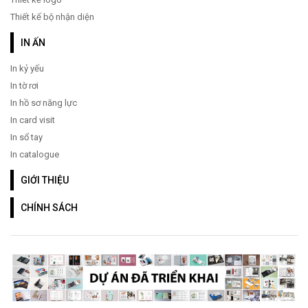
Thiết kế bộ nhận diện
IN ẤN
In kỷ yếu
In tờ rơi
In hồ sơ năng lực
In card visit
In sổ tay
In catalogue
GIỚI THIỆU
CHÍNH SÁCH