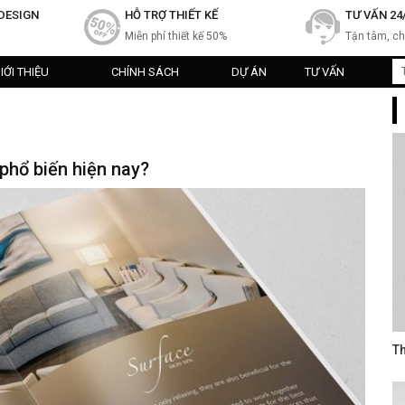
DESIGN
HỖ TRỢ THIẾT KẾ
TƯ VẤN 24
Miễn phí thiết kế 50%
Tận tâm, c
IỚI THIỆU
CHÍNH SÁCH
DỰ ÁN
TƯ VẤN
phổ biến hiện nay?
Th