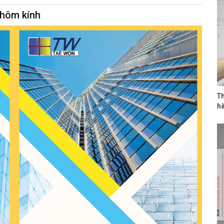
nhôm kính
Th
h