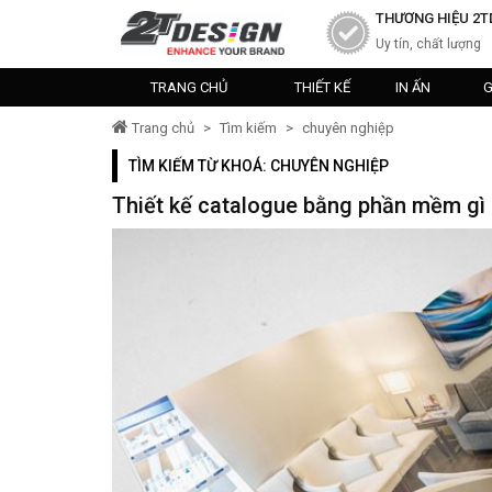
THƯƠNG HIỆU 2T
Uy tín, chất lượng
TRANG CHỦ
THIẾT KẾ
IN ẤN
G
Trang chủ
>
Tìm kiếm
>
chuyên nghiệp
TÌM KIẾM TỪ KHOÁ: CHUYÊN NGHIỆP
Thiết kế catalogue bằng phần mềm gì 